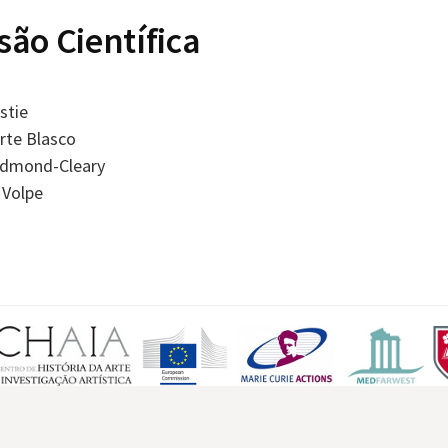
ão Científica
istie
arte Blasco
dmond-Cleary
 Volpe