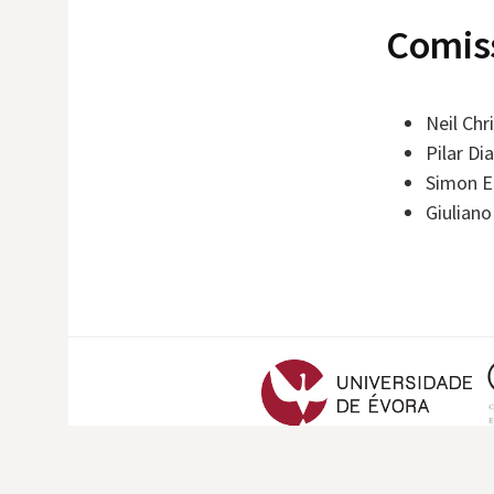
Comiss
Neil Chr
Pilar Di
Simon E
Giuliano