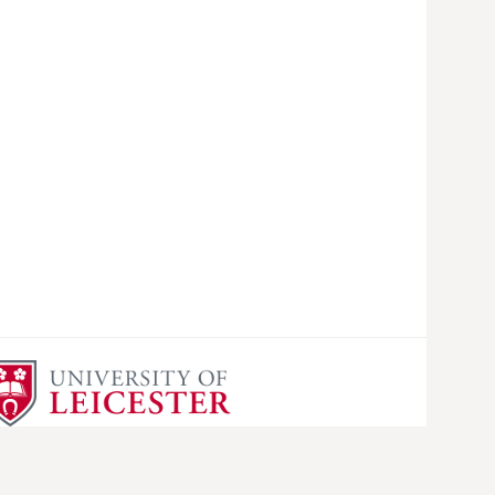
s
q
u
i
s
a
r